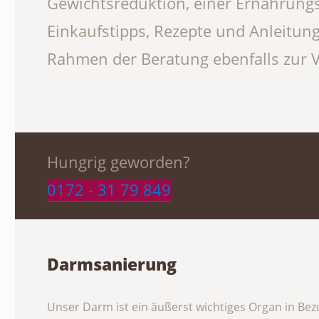
Gewichtsreduktion, einer Ernährung
Einkaufstipps, Rezepte und Anleitung
Rahmen der Beratung ebenfalls zur 
Hungrig geworden?
0172 - 31 79 849
Darmsanierung
Unser Darm ist ein äußerst wichtiges Organ in Be