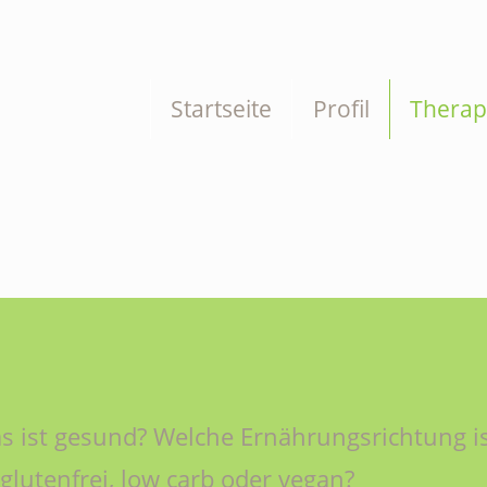
Startseite
Profil
Therap
s ist gesund? Welche Ernährungsrichtung ist
glutenfrei, low carb oder vegan?