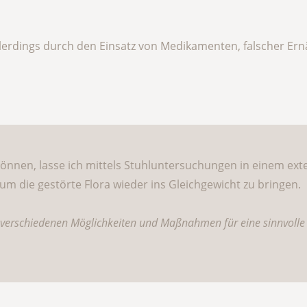
rdings durch den Einsatz von Medikamenten, falscher Ern
nen, lasse ich mittels Stuhluntersuchungen in einem exter
 die gestörte Flora wieder ins Gleichgewicht zu bringen.
ie verschiedenen Möglichkeiten und Maßnahmen für eine sinnvoll