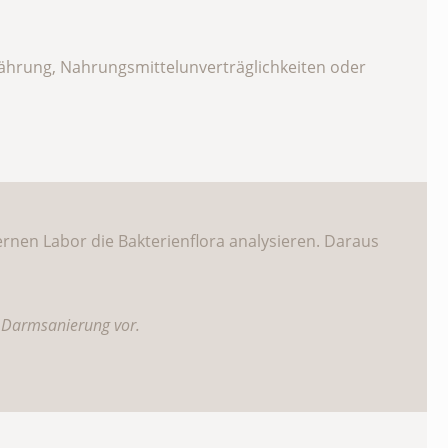
ährung, Nahrungsmittelunverträglichkeiten oder
nen Labor die Bakterienflora analysieren. Daraus
e Darmsanierung vor.