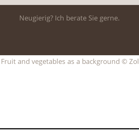
Neugierig? Ich berate Sie gerne.
, Fruit and vegetables as a background © Z